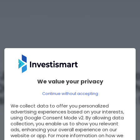
6A176: Memory Multi Pro
We value your privacy
Quanto su AngloGold Ashan
Continue without accepting
tic Silver, Pan American 
We collect data to offer you personalized
advertising experiences based on your interests,
03/05/2026
using Google Consent Mode v2. By allowing data
collection, you enable us to show you relevant
ads, enhancing your overall experience on our
website or app. For more information on how we