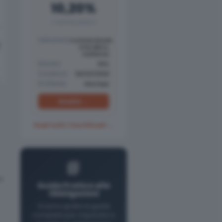
10,20%
COUPON ANNUO
Sottostanti
Commerzbank,
STM, BBVA,
Stellantis
Barriera
30%
Scadenza
06/03/2029
Emittente
Barclays
Analisi →
Vedi tutti i Certificati →
📘
o
Guida Pratica alle
Obbligazioni
Scarica gratis la guida
completa per imparare a