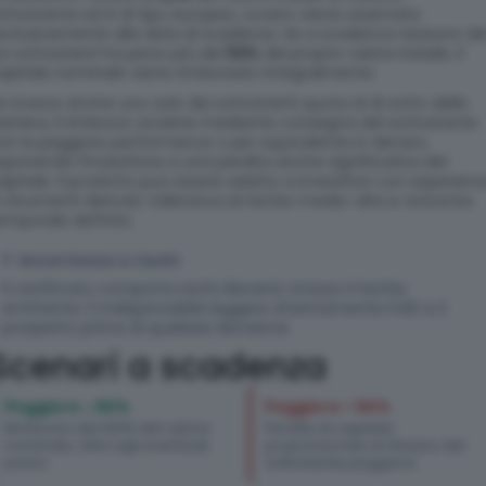
ottostante ed è di tipo europeo, ovvero viene osservata
sclusivamente alla data di scadenza. Se a scadenza nessuno de
re sottostanti ha perso più del
50%
del proprio valore iniziale, il
apitale nominale viene rimborsato integralmente.
e invece anche uno solo dei sottostanti quota al di sotto della
arriera, il rimborso avviene mediante consegna del sottostante
on la peggiore performance o per equivalente in denaro,
sponendo l’investitore a una perdita anche significativa del
apitale. Il prodotto può essere adatto a investitori con esperienz
n strumenti derivati, tolleranza al rischio medio-alta e orizzonte
emporale definito.
Avvertenze e rischi
Il certificato comporta rischi rilevanti, incluso il rischio
emittente. È indispensabile leggere attentamente il KID e il
prospetto prima di qualsiasi decisione.
Scenari a scadenza
Peggiore ≥ 50%
Peggiore < 50%
Rimborso del 100% del valore
Perdita di capitale
nominale, oltre agli eventuali
proporzionale al ribasso del
premi.
sottostante peggiore.