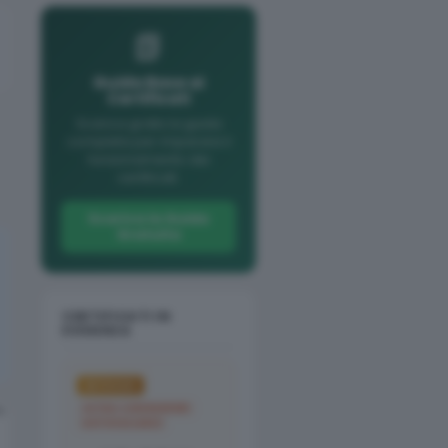
📗
Guida Base ai
Certificati
Scarica gratis la guida
completa per imparare il
funzionamento dei
certificati.
Scarica la Guida
Gratuita
CERTIFICATI IN
EVIDENZA
IN FOCUS
ULTRA-LOW BARRIER
AUTOCALLABLE