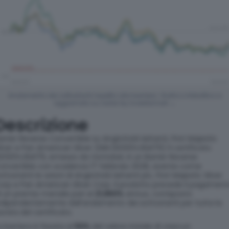
Andamento dei sottostanti rispetto alla barriera.
Grafico interattivo e
aggiornato su radar by investismart →
Descrizione
arrier Reverse Convertible su AngloGold Ashanti, First Majestic
ilver e Pan American Silver (ISIN DE000VJ6A176) Il certificato
E000VJ6A176, emesso da Vontobel, è un Barrier Reverse
onvertible con scadenza 17 febbraio 2028, avente come
ottostanti le azioni di AngloGold Ashanti plc, First Majestic Silver
orp e Pan American Silver Corp. Il prodotto prevede il pagament
i un premio mensile pari al
21,960%
annuo, corrisposto
ndipendentemente dall’andamento dei sottostanti per tutta la
urata del certificato.
a barriera è fissata al
50%
del valore iniziale di ciascun