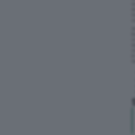
s
e
t
c
S
b
c
e
c
i
t