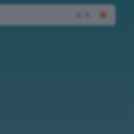
1
1
Sorry, you have no
bookmarks yet.
0