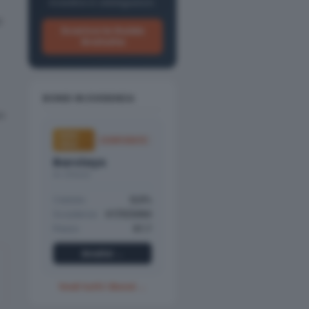
investire in obbligazioni.
i
Scarica la Guida
Gratuita
BOND IN EVIDENZA
a
HIGH
CORPORATE
YIELD
Barclays
A+ (Fitch)
Cedola
12,5%
Scadenza
07/11/2050
Prezzo
97,7
Analisi →
Vedi tutti i Bond →