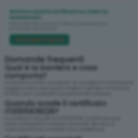
Monitora questo certificato su radar by
investismart
Alert automatici su premi, date di osservazione e
prossimità alla barriera.
Attiva gli alert gratis
Domande frequenti
Qual è la barriera e cosa
comporta?
La barriera è al 60% (europea). Se a scadenza il sottostante
peggiore resta sopra questa soglia il capitale è rimborsato
al 100%; sotto, la perdita è proporzionale al ribasso.
Quando scade il certificato
IT0005636128?
La scadenza naturale è il 21/02/2028. Il certificato può
inoltre estinguersi in anticipo (autocall) alle date di
osservazione se le condizioni sono soddisfatte.