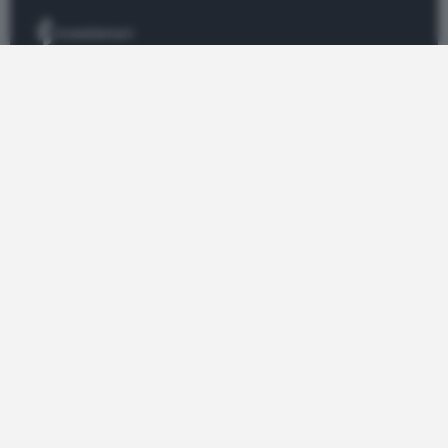
Informazione e analisi sui certificati di
investimento.
CERTIFICATI
Top Certificate
Tutti i Certificati
Radar
Bond
SITO
News