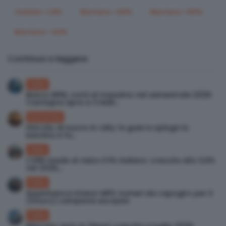
Cedola > 1,8%
Barriera < 60%
Barriera < 50%
Barriera < 40%
Continua a leggere:
Italia
Banco BPM, conti al massimo nel semestrale 2026:
Castagna apre a Crédit...
Economia
Petrolio di nuovo in rally: la guerra spinge la
benzina e fa...
Italia
L’UPB rivede al rialzo il PIL italiano: crescita allo 0,9%
nel 2026,...
Italia
Superbanca Intesa-MPS: numeri da capogiro per il
(futuro) campione europeo
Italia
Mercato auto in (lieve) crescita a luglio 2026: