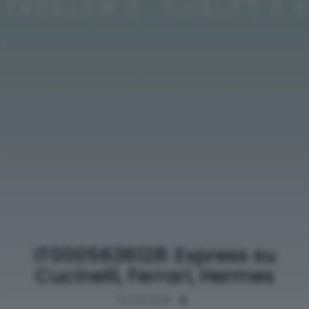
IT0005636128: Express su
Cucinelli, Ferrari, Hermes
03/05/2026