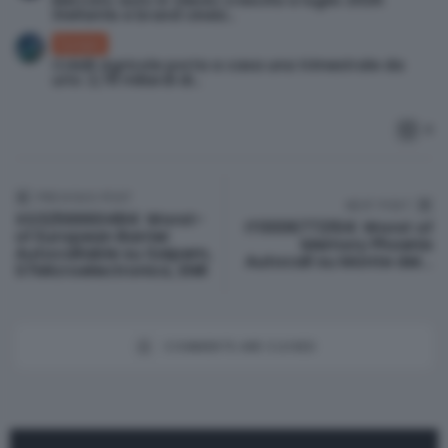
Stellantis e brand cinesi...
Europa
Crédit Agricole porta a casa una trimestrale da
urlo: 2,78 miliardi di...
0
PREVIOUS POST
NEXT POST
XS3256660484: Worst-
IT0006772104: Worst of
© Investismart.io 2026. All rights reserved.
of European Barrier
Memory Phoenix
Autocallable su Saipem,
Autocall su Monte dei...
STMicroelectronics, ENR
COMMENTS ARE CLOSED