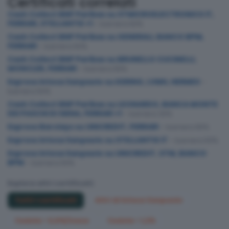
Certificati correlati
Cash Collect BNP Paribas su STMICROELECTRONICS IT,
FERRARI, STELLANTIS +1
– barriera 60%
Cash Collect BNP Paribas su GENERALI, BANCO BPM,
FERRARI
– barriera 50%
Cash Collect BNP Paribas su BRUNELLO CUCINELLI,
MONCLER, FERRARI
– barriera 55%
Express Intesa Sanpaolo su KERING, LVMH, HERMES
–
barriera 50%
Cash Collect BNP Paribas su LEONARDO, BANCA MONTE
DEI PASCHI DI SIENA, FERRARI +1
– barriera 30%
Express Barclays su UNICREDIT, FERRARI
– barriera 65%
Express Intesa Sanpaolo su STELLANTIS IT
– barriera 50%
Express Intesa Sanpaolo su UNICREDIT, STM, BANCO
BPM
– barriera 50%
Esplora altri certificati:
Tutti i certificati
Altri di Intesa Sanpaolo
Cedola > 0,6%/mese
Cedola > 1,2%