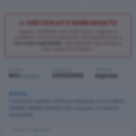
⚠️ CERTIFICATO RIMBORSATO
Questo certificato non è più attivo: è giunto a
scadenza o è stato rimborsato anticipatamente e
non è più negoziabile
. I dati riportati sono storici, a
solo scopo informativo.
Barriera
Scadenza
Tipologia
60%
21/02/2028
Express
europea
IN BREVE
Certificato Express di Intesa Sanpaolo su CUCINELLI,
FERRARI, HERMES. Barriera 60% europea. Scadenza
21/02/2028.