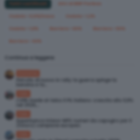
Tutti i certificati
Altri di BNP Paribas
Cedola > 0,6%/mese
Cedola > 1,2%
Cedola > 1,8%
Barriera < 60%
Barriera < 50%
Barriera < 40%
Continua a leggere:
Economia
Petrolio di nuovo in rally: la guerra spinge la
benzina e fa...
Italia
L’UPB rivede al rialzo il PIL italiano: crescita allo 0,9%
nel 2026,...
Italia
Superbanca Intesa-MPS: numeri da capogiro per il
(futuro) campione europeo
Italia