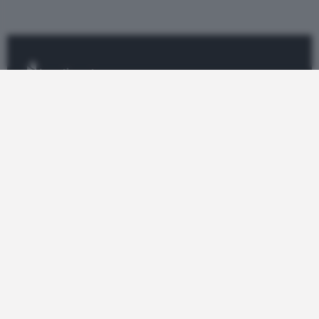
Informazione e analisi sui certificati di
investimento.
CERTIFICATI
Top Certificate
Tutti i Certificati
Radar
Bond