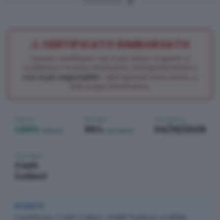
03/05/2026
⚠️ CERTIFICATO RIMBORSATO
Questo certificato non è più attivo: è giunto a
scadenza o è stato rimborsato anticipatamente e
non è più negoziabile
. I dati riportati sono storici, a
solo scopo informativo.
Premio
Barriera
Scadenza
1,05%
95%
04/10/2028
annuo
europea
Tipologia
Cash
Collect
IN BREVE
Certificato Cash Collect di BNP Paribas su BPER