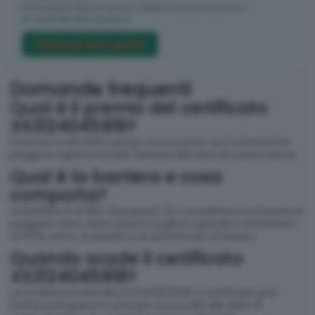
Alert automatici su premi, date di osservazione e
prossimità alla barriera.
Attiva gli alert gratis
Domande frequenti
Qual è il premio del certificato
XS3124045918?
Il premio è del 1,05% annuo, riconosciuto se il sottostante
peggiore rispetta il livello barriera alla data di osservazione.
Qual è la barriera e cosa
comporta?
La barriera è al 95% (europea). Se a scadenza il sottostante
peggiore resta sopra questa soglia il capitale è rimborsato
al 100%; sotto, la perdita è proporzionale al ribasso.
Quando scade il certificato
XS3124045918?
La scadenza naturale è il 04/10/2028. Il certificato può
inoltre estinguersi in anticipo (autocall) alle date di