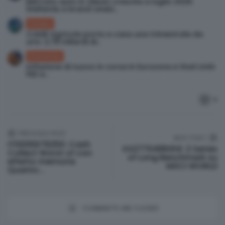
Mercato auto in (lieve) crescita a luglio 2026:
Stellantis e brand cinesi...
Europa
Crédit Agricole porta a casa una trimestrale da
urlo: 2,78 miliardi di...
Economia
Inflazione di nuovo in corsa in Eurozona e Stati Uniti:
FED e...
0
PREVIOUS POST
NEXT POST
© Investismart.io 2026. All rights reserved.
IT0005679250: Cash
XS2770488414: 2 Series
Collect Worst of con
of Long Benchmark su
effetto memoria
MSCI WORLD
Quanto...
COMMENTS ARE CLOSED