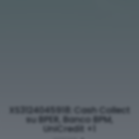
XS3124045918: Cash Collect
su BPER, Banco BPM,
UniCredit +1