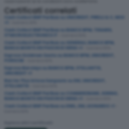
osservazione se le condizioni sono soddisfatte.
Certificati correlati
Cash Collect BNP Paribas su UNICREDIT, PIRELLI & C, NEXI
+1
– barriera 30%
Cash Collect BNP Paribas su BANCO BPM, TENARIS,
STMICROELECTRONICS IT
– barriera 50%
Cash Collect BNP Paribas su GENERALI, BANCO BPM,
BANCA MONTE DEI PASCHI DI SIENA +1
– barriera 55%
Express Goldman Sachs su BANCO BPM, UNICREDIT,
PORSCHE
– barriera 60%
Express Barclays su BANCO BPM, STELLANTIS,
UNICREDIT +1
Barrier Plus Intesa Sanpaolo su ENI, UNICREDIT,
STELLANTIS
– barriera 50%
Cash Collect BNP Paribas su COMMERZBANK, KERING,
BANCA MONTE DEI PASCHI DI SIENA +1
– barriera 55%
Cash Collect BNP Paribas su ENEL, ENI, LEONARDO +1
–
barriera 60%
Esplora altri certificati: