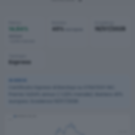
Premio
Barriera
Scadenza
14,64%
40%
19/07/2028
europea
annuo
~1,22% mensile
Tipologia
Express
IN BREVE
Certificato Express di Barclays su STRATEGY INC.
Premio 14,64% annuo (~1,22% mensile). Barriera 40%
europea. Scadenza 19/07/2028.