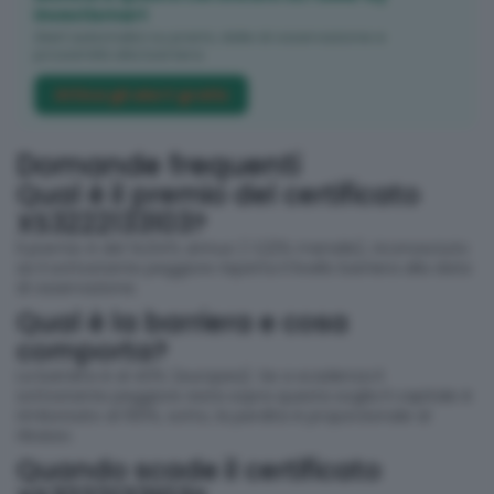
investismart
Alert automatici su premi, date di osservazione e
prossimità alla barriera.
Attiva gli alert gratis
Domande frequenti
Qual è il premio del certificato
XS3222133103?
Il premio è del 14,64% annuo (~1,22% mensile), riconosciuto
se il sottostante peggiore rispetta il livello barriera alla data
di osservazione.
Qual è la barriera e cosa
comporta?
La barriera è al 40% (europea). Se a scadenza il
sottostante peggiore resta sopra questa soglia il capitale è
rimborsato al 100%; sotto, la perdita è proporzionale al
ribasso.
Quando scade il certificato