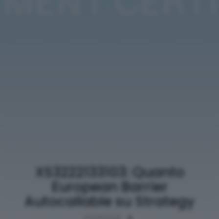
XS3222133103: Quanto
European Barrier
Autocallable su Strategy
03/05/2026