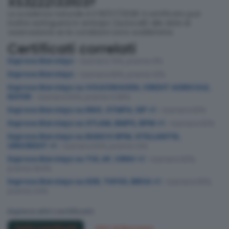
XS3222133103?
La scadenza naturale è il 19/07/2028. Il certificato può
inoltre estinguersi in anticipo (autocall) alle date di
osservazione se le condizioni sono soddisfatte.
Certificati correlati
Express Barclays
– barriera 70%, premio 9%
Express Barclays
– barriera 65%, premio 10%
Express Barclays su VOLKSWAGEN, CREDIT AGRICOLE,
BAYER
– barriera 50%, premio 0.95%
Express Barclays su RNO, STMPA, ISP +1
– barriera 60%
Express Barclays su STLAM, BMPS, BPM +1
– barriera 50%
Express Barclays su BANCO BPM, STELLANTIS,
UNICREDIT +1
– barriera 50%, premio 12%
Express Barclays su TUI, AF, CRNV +1
– barriera 60%,
premio 18.6%
Express Barclays su KER, THYSS, BBVA +1
– barriera 55%,
premio 24%
Esplora altri certificati:
Tutti i certificati
Altri di Barclays