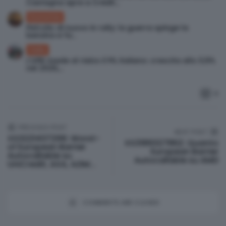
Castagna apre a Crédit...
Economia
Petrolio di nuovo in rally: la guerra spinge la
benzina e fa...
Italia
L’UPB rivede al rialzo il PIL italiano: crescita allo 0,9%
nel 2026,...
0
PREVIOUS POST
NEXT POST
XS3221437299: Worst-
© Investismart.io 2026. All rights reserved.
XS3189327862: Quanto
of European Barrier
European Barrier
Autocallable su
Autocallable su AMD
UniCredit, AXA, AZIM...
COMMENTS ARE CLOSED