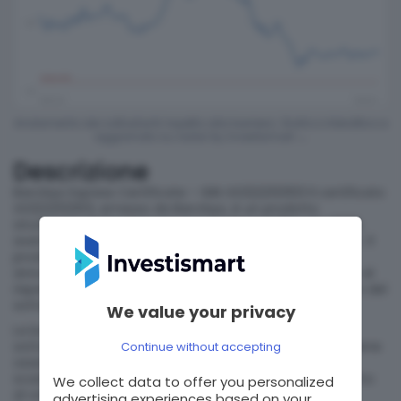
Andamento dei sottostanti rispetto alla barriera.
Grafico interattivo e
aggiornato su radar by investismart →
Descrizione
Barclays Express Certificate – ISIN XS3222133103 Il certificato
XS3222133103, emesso da Barclays, è un prodotto
strutturato di tipo Express con scadenza il 19 luglio 2028,
avente come sottostante il titolo azionario Strategy Inc. Il
prodotto prevede l’erogazione di un premio del
14,64%
annuo (~
1,22%
mensile) (su base annua), condizionato al
rispetto di determinate condizioni legate all’andamento del
sottostante.
We value your privacy
La barriera è fissata al
40%
del valore iniziale del
sottostante e ha natura europea, il che significa che viene
Continue without accepting
osservata esclusivamente alla data di scadenza. Se a
scadenza il sottostante non ha perso più del
60%
rispetto
We collect data to offer you personalized
al valore iniziale (ovvero si mantiene sopra la barriera),
advertising experiences based on your