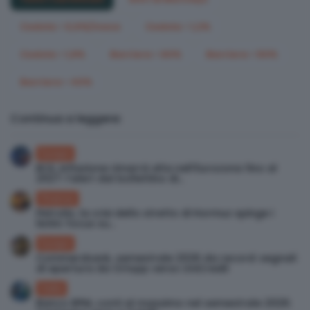
Cedola > 0,6%/mese
Cedola > 1,2%
Cedola > 1,8%
Barriera < 60%
Barriera < 50%
Barriera < 40%
Continua a leggere:
Europa
BCE, inflazione rimarrà alta nell’Eurozona fino al
2027: l’alert dal bollettino di...
Finanza
Petrolio, la crisi dello stretto di Hormuz spinge i
listini: focus su...
Europa
Commerzbank, semestrale 2026 da record: segnali
di apertura da Orlopp verso UniCredit
Italia
Banco BPM, conti al massimo nel semestrale 2026: