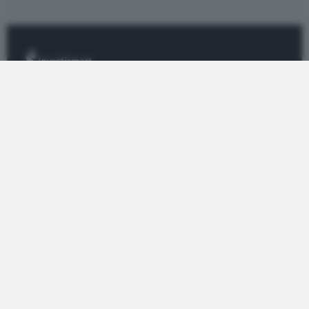
Informazione e analisi sui certificati di
investimento.
CERTIFICATI
Top Certificate
Tutti i Certificati
Radar
Bond