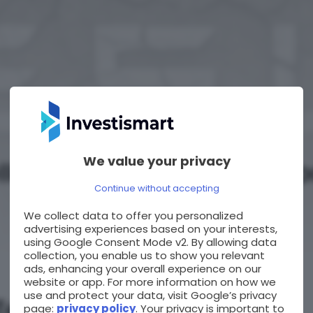
Europa
news
USA
We value your privacy
lle vendite Tesla in Europ
Continue without accepting
meno 40%
We collect data to offer you personalized
advertising experiences based on your interests,
BY
SALVATORE PUGLIESE
28/08/2025
using Google Consent Mode v2. By allowing data
collection, you enable us to show you relevant
ads, enhancing your overall experience on our
website or app. For more information on how we
use and protect your data, visit Google’s privacy
Tesla, incubo europeo:
page:
privacy policy
. Your privacy is important to