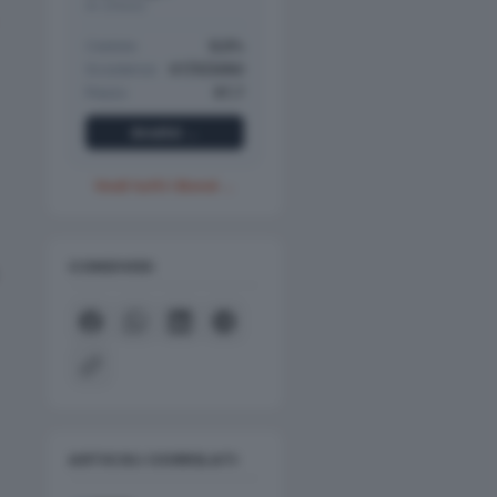
A+ (Fitch)
Cedola
12,5%
Scadenza
07/11/2050
Prezzo
97,7
Analisi →
Vedi tutti i Bond →
CONDIVIDI
ARTICOLI CORRELATI