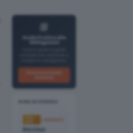
📘
Guida Pratica alle
Obbligazioni
Scarica gratis la guida
completa per imparare a
investire in obbligazioni.
Scarica la Guida
Gratuita
n
BOND IN EVIDENZA
HIGH
CORPORATE
YIELD
Barclays