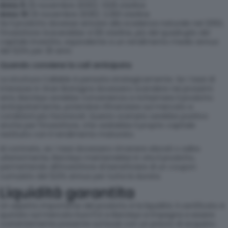
Anno 5
(6 novembre 2030): 1.625 sterline
Anno 10
(6 novembre 2035): 2.250 sterline
Se il prodotto dovesse arrivare alla scadenza naturale nel 2050,
l’investitore riceverebbe 4.125 sterline, più del quadruplo del
capitale investito, equivalente a un rendimento medio annuo
del 12,5% per 25 anni.
Quando conviene la call anticipata
La struttura Callable è pensata strategicamente. Se i tassi di
interesse in Gran Bretagna dovessero scendere nei prossimi
anni, Barclays avrebbe convenienza a richiamare il prodotto
anticipatamente, potendosi rifinanziare sul mercato a
condizioni più favorevoli. Questo scenario sarebbe positivo
anche per l’investitore, che vedrebbe il proprio capitale
restituito con il rendimento maturato.
Al contrario, se i tassi dovessero rimanere elevati o salire
ulteriormente, Barclays manterrebbe in vita il prodotto,
permettendo all’investitore di beneficiare di un coupon
cumulato del 12,5% annuo per tutta la durata.
Liquidità garantita
Un aspetto importante del prodotto è la liquidità. Il certificato è
quotato sul mercato EuroTLX e Barclays si impegna a essere
costantemente presente sul book con un prezzo di acquisto.