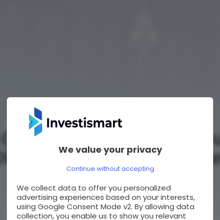
Bond
Europa
Cumulato del 12,5% annu
We value your privacy
bbligazione Callable Bar
Continue without accepting
Sterline
We collect data to offer you personalized
advertising experiences based on your interests,
BY
SALVATORE PUGLIESE
28/11/2025
using Google Consent Mode v2. By allowing data
collection, you enable us to show you relevant