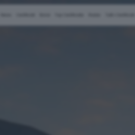
News
Certificati
Bond
Top Certificate
Radar
Tutti i Certificati