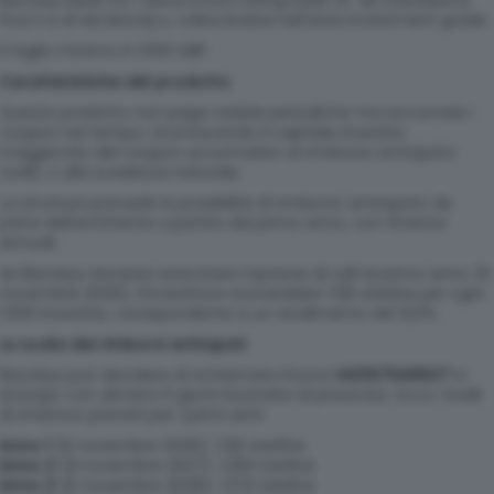
Poor’s e A1 da Moody’s, collocandosi nell’area investment grade.
Il taglio minimo è 1.000 GBP.
Caratteristiche del prodotto
Questo prodotto non paga cedole periodiche ma accumula i
coupon nel tempo, riconoscendo il capitale investito
maggiorato del coupon accumulato al rimborso anticipato
(call), o alla scadenza naturale.
La struttura prevede la possibilità di rimborso anticipato da
parte dell’emittente a partire dal primo anno, con finestre
annuali.
Se Barclays dovesse esercitare l’opzione di call al primo anno (6
novembre 2026), l’investitore riceverebbe 1.125 sterline per ogni
1.000 investite, corrispondente a un rendimento del 12,5%.
La scala dei rimborsi anticipati
Barclays può decidere di richiamare il bond
XS3167549537
in
anticipo con almeno 5 giorni lavorativi di preavviso. Ecco i livelli
di rimborso previsti per i primi anni:
Anno 1
(6 novembre 2026): 1.125 sterline
Anno 2
(8 novembre 2027): 1.250 sterline
Anno 3
(6 novembre 2028): 1.375 sterline