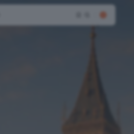
1
1
Sorry, you have no
bookmarks yet.
0