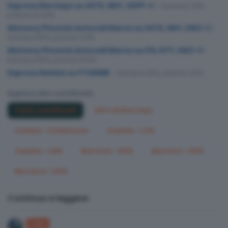
Express Barclays su SX7E, NKY, SXPP +1
– barriera 70%,
premio 10.32%
Memory Phoenix Autocall Marex su SX7E, NKY, EWZ +1
–
barriera 55%, premio 11.5%
Memory Phoenix Autocall Marex su FXI, RTY, EWZ +1
–
barriera 55%, premio 8.51%
Express Natixis su FTSEMIB
– barriera 60%, premio 24%
Esplora altri certificati:
Tutti i certificati
Altri di Barclays
Cedola > 0,6%/mese
Cedola > 1,2%
Cedola > 1,8%
Barriera < 60%
Barriera < 50%
Barriera < 40%
Continua a leggere:
Italia