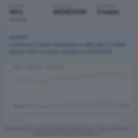
Barriera
Scadenza
Tipologia
100%
26/08/2030
Tracker
europea
IN BREVE
Certificato Tracker di Barclays su IBEX, NIKK, FTSEMIB.
Barriera 100% europea. Scadenza 26/08/2030.
Andamento dei sottostanti rispetto alla barriera.
Grafico interattivo e
aggiornato su radar by investismart →