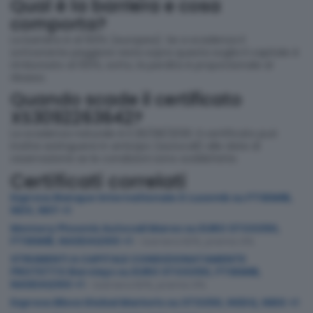
Qual è la barriera e cosa
comporta?
La barriera è al 100% (europea). Se a scadenza il
sottostante peggiore resta sopra questa soglia il capitale è
rimborsato al 100%; sotto, la perdita è proporzionale al
ribasso.
Quando scade il certificato
XS3092263642?
La scadenza naturale è il 26/08/2030. Il certificato può
inoltre estinguersi in anticipo (autocall) alle date di
osservazione se le condizioni sono soddisfatte.
Certificati correlati
Express Banque Internationale À Luxemb su FTSEMIB,
NDX, NKY +1
Memory Phoenix Autocall Marex su EURO STOXX50,
FTSEMIB, NASDAQ100 +1
– barriera 60%, premio 6%
STRUMENTI A CAPITALE CONDIZIONATAMENTE
PROTETTO Barclays su EURO STOXX50, FTSEMIB,
NASDAQ100 +1
– barriera 60%, premio 6%
Express Bbva Global Markets su STXX50, NSDQ, NIKK +1