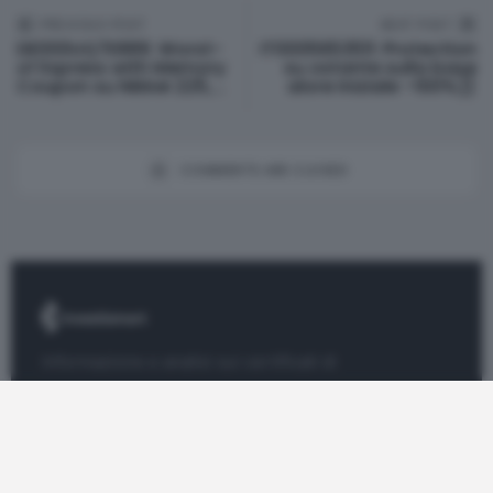
PREVIOUS POST
NEXT POST
DE000UQ7E889: Worst-
IT0005653511: Protection
of Express with Memory
su ostante sulla base
Coupon su Nikkei 225,...
alore Iniziale –100%]}
© Investismart.io 2026. All rights reserved.
COMMENTS ARE CLOSED
Informazione e analisi sui certificati di
investimento.