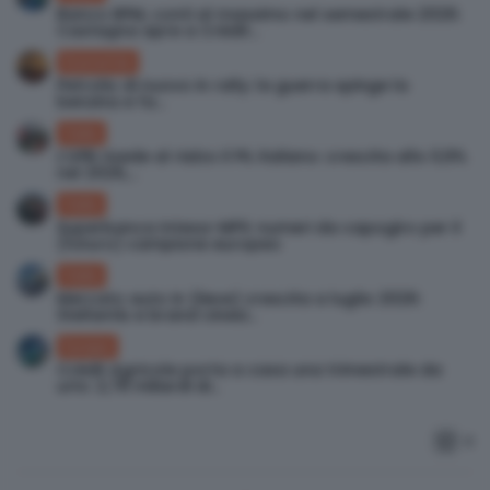
Banco BPM, conti al massimo nel semestrale 2026:
Castagna apre a Crédit...
Economia
Petrolio di nuovo in rally: la guerra spinge la
benzina e fa...
Italia
L’UPB rivede al rialzo il PIL italiano: crescita allo 0,9%
nel 2026,...
Italia
Superbanca Intesa-MPS: numeri da capogiro per il
(futuro) campione europeo
Italia
Mercato auto in (lieve) crescita a luglio 2026:
Stellantis e brand cinesi...
Europa
Crédit Agricole porta a casa una trimestrale da
urlo: 2,78 miliardi di...
0