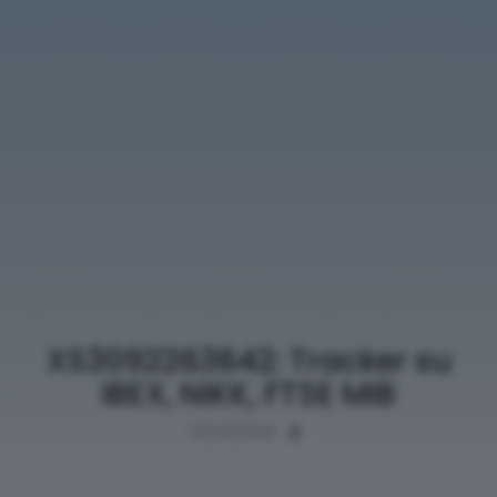
XS3092263642: Tracker su
IBEX, NIKK, FTSE MIB
03/05/2026