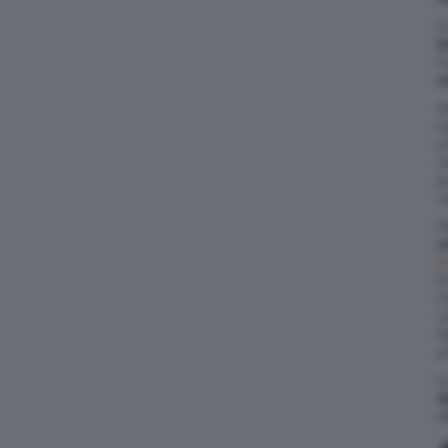
L
i
h
u
S
s
u
v
p
n
G
u
p
r
r
s
b
p
L
d
a