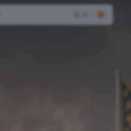
1
1
Sorry, you have no
bookmarks yet.
0