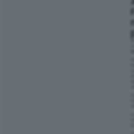
A
m
m
P
M
u
d
e
u
S
r
a
L
s
p
S