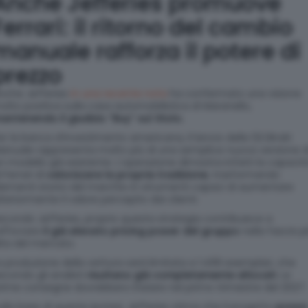
Anche Jefferies promuove
Ferrari: il ritorno del cambio
manuale rafforza il potere di
prezzo
nche Jefferies
in una recente nota
ha confermato una visione
olto positiva sulla casa automobilistica di Maranello,
antenendo il giudizio “Buy” sul titolo.
er la banca d’investimento americana, il lancio della 12Cilindri
anuale rappresenta molto più di una semplice nuova versione d
n modello già esistente. L’operazione dimostra infatti la capacit
i Ferrari di
valorizzare la propria tradizione
, trasformando
lementi storici del marchio in strumenti capaci di aumentare
lteriormente il valore percepito dai clienti.
econdo Jefferies, proprio questa strategia contribuisce a
afforzare
il già elevato pricing power del gruppo
nella fascia p
lta del mercato.
a produzione della vettura sarà limitata a 1.499 esemplari, che
econdo gli analisti
risultano già completamente allocati
. Le
rime consegne dovrebbero iniziare nel primo trimestre del 2027.
ulla base di queste ipotesi, Jefferies stima che il progetto
possa