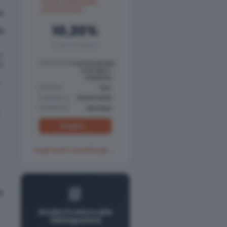
ULTRA-LOW BARRIER
AUTOCALLABLE
n
10,20%
0
COUPON ANNUO
à
da
Sottostanti
Commerzbank,
STM, BBVA,
Stellantis
o
Barriera
30%
Scadenza
06/03/2029
Emittente
Barclays
Analisi →
Vedi tutti i Certificati →
📘
a
Guida Pratica alle
Obbligazioni