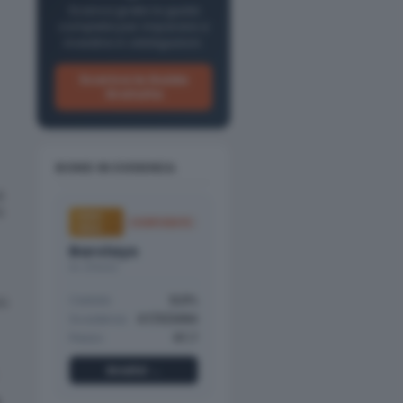
Scarica gratis la guida
completa per imparare a
investire in obbligazioni.
Scarica la Guida
Gratuita
BOND IN EVIDENZA
i
à
HIGH
CORPORATE
YIELD
Barclays
A+ (Fitch)
Cedola
12,5%
iù
Scadenza
07/11/2050
Prezzo
97,7
Analisi →