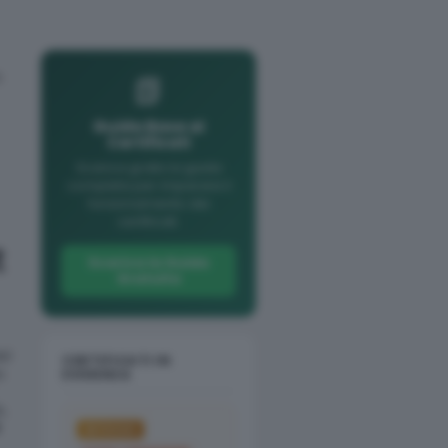
o
📗
Guida Base ai
Certificati
Scarica gratis la guida
completa per imparare il
funzionamento dei
certificati.
t
Scarica la Guida
Gratuita
el
CERTIFICATI IN
o
EVIDENZA
e,
IN FOCUS