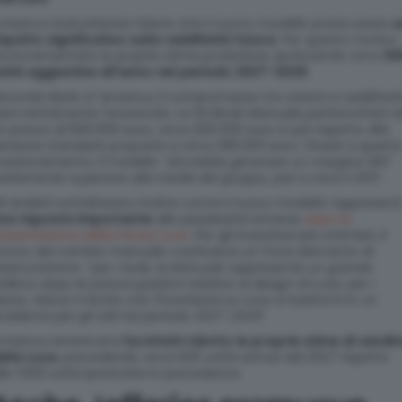
a banca statunitense ritiene che il nuovo modello possa avere
u
mpatto significativo sulla redditività futura
. Per questo motivo
a incrementato le proprie stime produttive, ipotizzando circa
50
nità aggiuntive all’anno nel periodo 2027-2029.
econdo Bank of America, il compromesso tra volumi e redditivit
arà nettamente favorevole. La 12Cilindri Manuale partirà infatti 
n prezzo di 590.000 euro, circa 200.000 euro in più rispetto alla
ersione standard, proposta a circa 395.000 euro. Grazie a quest
osizionamento, il modello “
dovrebbe generare un margine EBIT
ettamente superiore alla media del gruppo, pari a circa il 30%
“.
li analisti sottolineano inoltre come il nuovo modello rappresenti
na risposta importante
alle perplessità emerse
dopo la
resentazione della Ferrari Luce
. Per gli investitori più ottimisti, il
itorno del cambio manuale costituisce un forte elemento di
assicurazione. “
per i bulls, la Manuale rappresenta un grande
ollievo dopo le preoccupazioni relative al design di Luce; per i
ears, riduce il rischio che l’incertezza su Luce si trasformi in un
roblema per gli utili nel periodo 2027-2029
“.
a banca americana
ha infatti ridotto le proprie stime di vendit
ella Luce
, prevedendo circa 500 unità annue dal 2027 rispetto
lle 1.000 unità ipotizzate in precedenza.