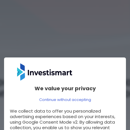
Italia
onvince sempre di più: Bo
We value your privacy
rice, Jefferies e UBS ved
Continue without accepting
potenziale
We collect data to offer you personalized
advertising experiences based on your interests,
BY
NICCOLÒ MENCUCCI
07/07/2026
using Google Consent Mode v2. By allowing data
collection, you enable us to show you relevant