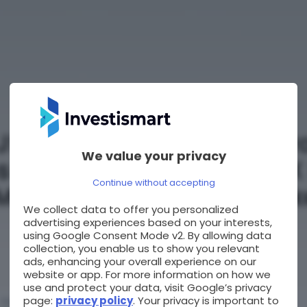
97XR4: Memory Multi Pro
We value your privacy
s Quanto su EURO STOXX
Continue without accepting
MIB IDX, Nasdaq 100, Nikk
We collect data to offer you personalized
advertising experiences based on your interests,
03/05/2026
using Google Consent Mode v2. By allowing data
collection, you enable us to show you relevant
ads, enhancing your overall experience on our
website or app. For more information on how we
use and protect your data, visit Google’s privacy
page:
privacy policy
. Your privacy is important to
Premio
Barriera
Scadenza