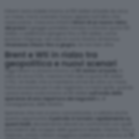
Il Brent resta stabile intorno ai 100 dollari al barile da circa
un mese, ma lo scenario futuro appare tutt’altro che
rassicurante. Crescono infatti
i timori di un nuovo rialzo
dei prezzi
: il greggio potrebbe tornare a sfiorare quota 120
dollari, o addirittura spingersi fino a 150 dollari, come
ipotizza Citigroup, nel caso in cui lo Stretto di Hormuz
rimanesse chiuso fino a giugno.
Se non ben oltre.
Brent e Wti in rialzo tra
geopolitica e nuovi scenari
Oggi il Brent si attesta intorno ai
101 dollari al barile
, in
rialzo di circa l’1,3%, mentre il Wti sale a quota 95 dollari
(+1%). Un livello che si mantiene ormai da oltre un mese,
fatta eccezione per il calo registrato a metà aprile, quando
i prezzi erano scesi intorno ai 90 dollari
sull’onda delle
speranze di una riapertura dei negoziati
e, di
conseguenza, dello Stretto.
Speranze che non si sono concretizzate, e saltata anche
questa opportunità,
il petrolio è tornato rapidamente su
questi livelli
, decisamente elevati se confrontati con quelli
precedenti allo scoppio della guerra in Medio Oriente. Fino a
febbraio, infatti, il Brent viaggiava stabilmente attorno ai
70