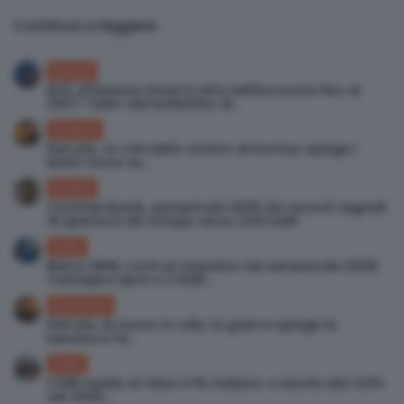
Continua a leggere:
Europa
BCE, inflazione rimarrà alta nell’Eurozona fino al
2027: l’alert dal bollettino di...
Finanza
Petrolio, la crisi dello stretto di Hormuz spinge i
listini: focus su...
Europa
Commerzbank, semestrale 2026 da record: segnali
di apertura da Orlopp verso UniCredit
Italia
Banco BPM, conti al massimo nel semestrale 2026:
Castagna apre a Crédit...
Economia
Petrolio di nuovo in rally: la guerra spinge la
benzina e fa...
Italia
L’UPB rivede al rialzo il PIL italiano: crescita allo 0,9%
nel 2026,...