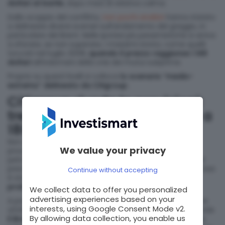
dollari al barile
, dopo mesi di relativa calma.
Dallo scoppio del conflitto,
non pochi analisti
hanno iniziato
a delineare diversi scenari sull’andamento del greggio, in
particolare del Brent. Nelle ipotesi più pessimistiche si arriva
a sfiorare, se non superare, i massimi storici, come quelli
toccati nel luglio 2008,
quando il prezzo raggiunse i 148
dollari
all’indomani della crisi dei mutui subprime.
Proprio su questi livelli si colloca
lo scenario “medio-
estremo” delineato da Citigroup.
Citigroup rivede le previsioni:
tre scenari per il petrolio fino a
180 dollari
Non è la prima volta che la banca d’affari statunitense
We value your privacy
prova a delineare scenari sull’evoluzione del mercato
petrolifero. In precedenza, infatti, lo scenario base di Citi
prevedeva
un accordo imminente
, ma oggi questa ipotesi
Continue without accepting
è stata declassata a scenario ribassista,
con una
probabilità stimata al 20%.
We collect data to offer you personalized
advertising experiences based on your
A prevalere è ora
un nuovo scenario centrale
, a cui viene
interests, using Google Consent Mode v2.
attribuito
il 50% di probabilità
: in questo caso Citi prevede
By allowing data collection, you enable us
il Brent a 120 dollari al barile
nei prossimi zero-tre mesi,