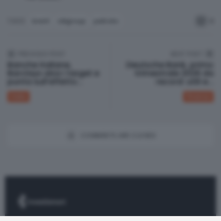
0
brent
citigroup
petrolio
TAGS:
PREVIOUS POST
NEXT POST
Banche italiane,
Deutsche Bank, primo
Barclays alza i target e
trimestrale 2026 da
punta sull’effetto...
record: utili e...
© Investismart.io 2026. All rights reserved.
Italia
Finanza
COMMENTS ARE CLOSED