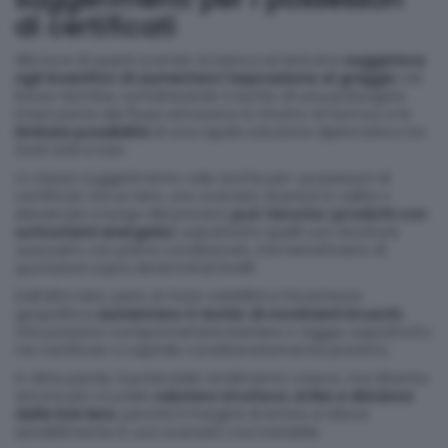
di certificati
Alla luce di questi scenari, la banca americana
suggerisce
agli investitori di aumentare l’esposizione al greggio
nel
breve termine, sottolineando il rischio di una prolungata
interruzione dei flussi attraverso lo Stretto di Hormuz e le
limitate possibilità
di una rapida soluzione diplomatica tra
Stati Uniti e Iran.
Lo stesso suggerimento vale anche per i possessori di
certificati. Da un lato, uno scenario di prezzi in salita o
elevati più a lungo del previsto
può favorire i prodotti con
sottostanti energetici
, soprattutto quelli con strutture
autocall
o con premi condizionati, che beneficiano di
quotazioni sopra determinati livelli.
Dall’altro lato, però, la forte volatilità e l’incertezza
geopolitica
aumentano il rischio di movimenti bruschi
,
che possono compromettere barriere o
trigger
, soprattutto
nei certificati a capitale condizionatamente protetto.
In altre parole, il potenziale rendimento cresce, ma diventa
ancora più cruciale
valutare struttura, strike e distanza
dalle barriere
, perché il margine di errore si riduce
sensibilmente in uno scenario così instabile.