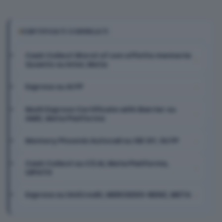
CERTIFICATI CORRELATI
Cash Collect Worst of con effetto memoria
Quanto su Intel, Meta
Express su AI FP
Multi Express Certificate with Barrier su
AMD, Meta Platforms
Memory Phoenix Autocall su SIE GY, SU FP
Cash Collect su C3.AI, Meta Platforms,
UIPATH
Express su UniCredit, MERCEDES-BENZ, META