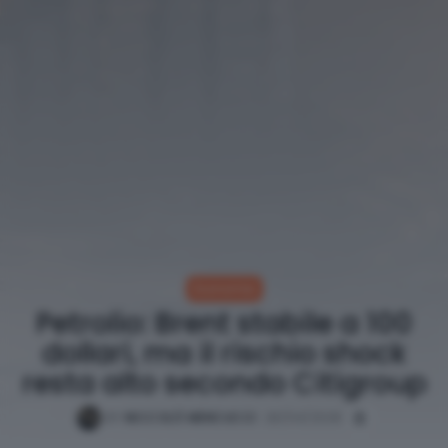
Economia
Petrolio: Brent stabile a 100
dollari, ma il rischio shock
resta alto secondo Citigroup
BY
NICCOLÒ MENCUCCI
28/04/2026