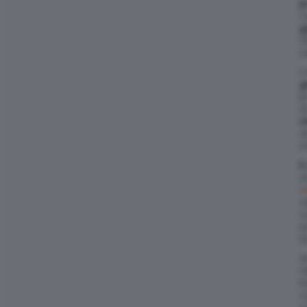
p
m
g
o
r
L
g
p
d
m
d
m
E
s
l
v
c
e
1
A
n
b
c