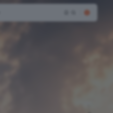
1
1
Sorry, you have no
bookmarks yet.
0