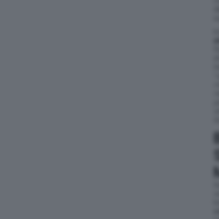
c
d
s
I
e
f
s
S
“
m
n
p
a
b
S
v
b
c