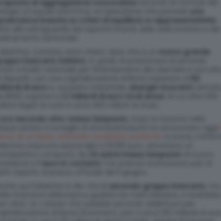
roposta di aggregazione concordata
secondo la formula del
erger of equals
. Insomma, un’operazione che prevede
una
overnance basata su criteri di equilibrio e rappresentatività
,
ltre alla salvaguardia dei rispettivi brand, delle sedi storiche e del
adicamento territoriale.
’obiettivo, tuttavia, resta chiaro: dare vita a un
nuovo grande
ruppo bancario italiano
, in grado di posizionarsi al secondo
osto a livello nazionale per finanziamenti alla clientela e raccolt
i depositi, con una capitalizzazione di Borsa superiore ai
50
iliardi di euro
e, sul piano industriale,
sinergie ricorrenti
(simat
a BPM) superiori a
1,1 miliardi di euro lordi annui
, di cui oltre 650
ilioni legati ai costi e circa 450 milioni ai ricavi.
 ora secondo atto: Intesa Sanpaolo.
Dopo la riunione nella
tessa serata, il consiglio di amministrazione ha annunciato oggi
i
ancio di un’Opas volontaria totalitaria sul Monte
.
In breve, l’offert
alorizza ciascuna azione Mps a 10,091 euro, attraverso un
orrispettivo composto da
1,6 azioni Intesa Sanpaolo
di nuova
missione e
1 euro in contanti.
Con premio riconosciuto pari al
2,5% rispetto al prezzo ufficiale del 5 giugno.
nche qui l’obiettivo è dar vita al
secondo gruppo bancario
, ma
elle intenzioni della banca guidata da Carlo Messina, si andrebb
en oltre: un colosso che sarebbe secondo addirittura per
apitalizzazione di Borsa (Euronext), pari a circa 126 miliardi di eur