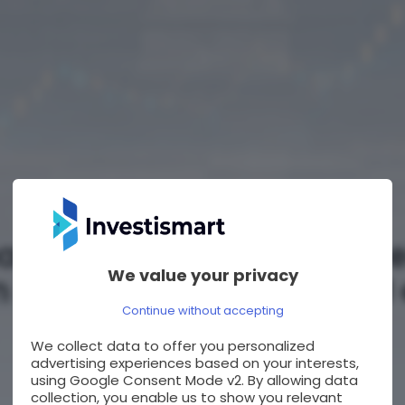
Italia
ancario, la sfida su MPS 
We value your privacy
n le mosse di Banco BPM 
Continue without accepting
San Paolo
We collect data to offer you personalized
advertising experiences based on your interests,
BY
NICCOLÒ MENCUCCI
08/06/2026
using Google Consent Mode v2. By allowing data
collection, you enable us to show you relevant