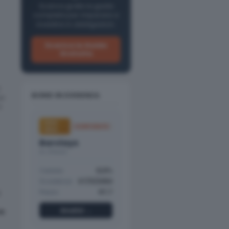
Scarica gratis la guida
completa per imparare a
investire in obbligazioni.
Scarica la Guida
Gratuita
BOND IN EVIDENZA
un
n
HIGH
CORPORATE
YIELD
Barclays
A+ (Fitch)
Cedola
12,5%
Scadenza
07/11/2050
Prezzo
97,7
Analisi →
ne