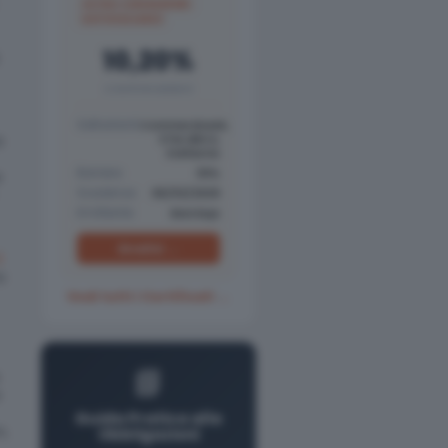
ULTRA-LOW BARRIER
AUTOCALLABLE
10,20%
COUPON ANNUO
Sottostanti
Commerzbank,
a
STM, BBVA,
Stellantis
Barriera
30%
e
Scadenza
06/03/2029
Emittente
Barclays
Analisi →
l
a
Vedi tutti i Certificati →
📘
e
Guida Pratica alle
o,
Obbligazioni