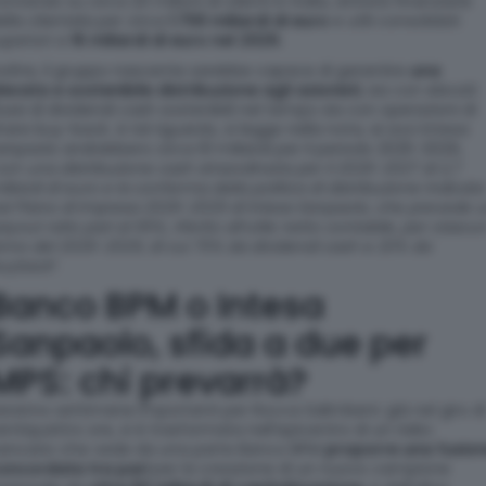
ontando su circa 20 milioni di clienti in Italia, attività finanziarie
ella clientela per circa
1.700 miliardi di euro
e utili consolidati
uperiori a
16 miliardi di euro nel 2029.
noltre, il gruppo nascente sarebbe capace di garantire
una
levata e sostenibile distribuzione agli azionisti
, sia con elevati
lussi di dividendi cash sostenibili nel tempo sia con operazioni di
hare buy-back. A tal riguardo, si legge nella nota, ai soci Intesa
anpaolo andrebbero circa 61 miliardi per il periodo 2025-2029,
con una distribuzione cash straordinaria per il 2026-2027 di 2,7
iliardi di euro e la conferma della politica di distribuzione indicata
el Piano di Impresa 2026-2029 di Intesa Sanpaolo, che prevede 
ayout ratio pari al 95%, riferito all’utile netto contabile, per ciascu
nno del 2026-2029, di cui 75% da dividendi cash e 20% da
uyback
“.
Banco BPM o Intesa
Sanpaolo, sfida a due per
MPS: chi prevarrà?
aranno settimane importanti per Rocca Salimbeni: già nel giro di
entiquattro ore, si è trasformata nell’epicentro di un risiko
ancario che vede da una parte Banco BPM
proporre una fusio
oncordata tra pari
per la creazione di un nuovo campione