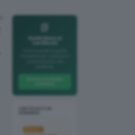
on
📗
a
Guida Base ai
Certificati
Scarica gratis la guida
e
completa per imparare il
funzionamento dei
certificati.
Scarica la Guida
Gratuita
CERTIFICATI IN
EVIDENZA
IN FOCUS